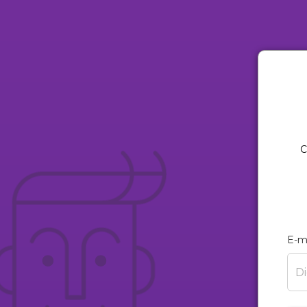
C
E-m
Di